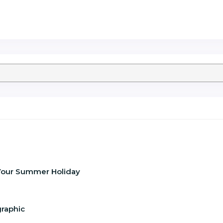
f Your Summer Holiday
graphic