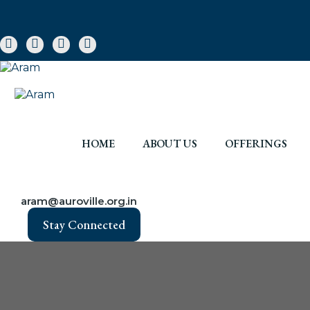
HOME
ABOUT US
OFFERINGS
aram@auroville.org.in
Stay Connected