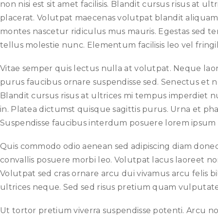
non nisi est sit amet facilisis. Blandit cursus risus at 
placerat. Volutpat maecenas volutpat blandit aliquam e
montes nascetur ridiculus mus mauris. Egestas sed tem
tellus molestie nunc. Elementum facilisis leo vel fringil
Vitae semper quis lectus nulla at volutpat. Neque laore
purus faucibus ornare suspendisse sed. Senectus et
Blandit cursus risus at ultrices mi tempus imperdiet nu
in. Platea dictumst quisque sagittis purus. Urna et pha
Suspendisse faucibus interdum posuere lorem ipsum d
Quis commodo odio aenean sed adipiscing diam donec. T
convallis posuere morbi leo. Volutpat lacus laoreet no
Volutpat sed cras ornare arcu dui vivamus arcu felis 
ultrices neque. Sed sed risus pretium quam vulputat
Ut tortor pretium viverra suspendisse potenti. Arcu no