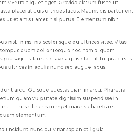
Ut sem viverra aliquet eget. Gravida dictum fusce ut
a placerat duis ultricies lacus. Magnis dis parturient
es ut etiam sit amet nisl purus. Elementum nibh
isl. In nisl nisi scelerisque eu ultrices vitae. Vitae
ae tempus quam pellentesque nec nam aliquam.
sque sagittis. Purus gravida quis blandit turpis cursus
bus ultrices in iaculis nunc sed augue lacus.
cidunt arcu. Quisque egestas diam in arcu. Pharetra
 Pretium quam vulputate dignissim suspendisse in.
m maecenas ultricies mi eget mauris pharetra et
vel quam elementum.
sa tincidunt nunc pulvinar sapien et ligula