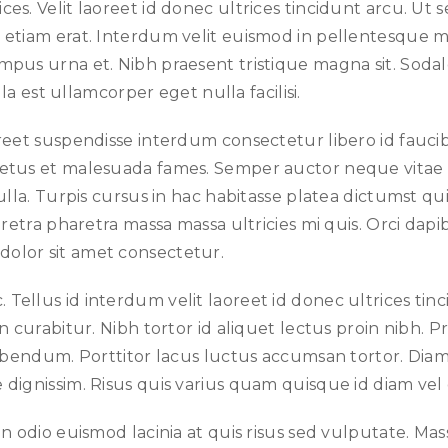
ultrices. Velit laoreet id donec ultrices tincidunt arcu. 
tiam erat. Interdum velit euismod in pellentesque mass
pus urna et. Nibh praesent tristique magna sit. Sodal
la est ullamcorper eget nulla facilisi.
et suspendisse interdum consectetur libero id faucibus n
 netus et malesuada fames. Semper auctor neque vit
lla. Turpis cursus in hac habitasse platea dictumst qui
retra pharetra massa massa ultricies mi quis. Orci dapi
olor sit amet consectetur.
ellus id interdum velit laoreet id donec ultrices tin
n curabitur. Nibh tortor id aliquet lectus proin nibh.
bibendum. Porttitor lacus luctus accumsan tortor. Dia
e dignissim. Risus quis varius quam quisque id diam 
n odio euismod lacinia at quis risus sed vulputate. Mas