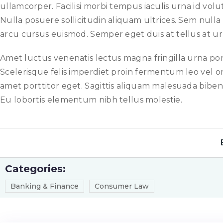
ullamcorper. Facilisi morbi tempus iaculis urna id vo
Nulla posuere sollicitudin aliquam ultrices. Sem nul
arcu cursus euismod. Semper eget duis at tellus at 
Amet luctus venenatis lectus magna fringilla urna portti
Scelerisque felis imperdiet proin fermentum leo vel or
amet porttitor eget. Sagittis aliquam malesuada bibendu
Eu lobortis elementum nibh tellus molestie.
Categories:
Banking & Finance
Consumer Law